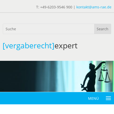
T: +49-6203-9546 900 |
kontakt@ams-rae.de
[vergaberecht]
expert