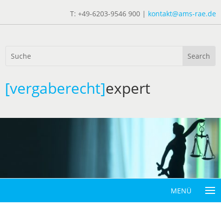
T: +49-6203-9546 900 |
kontakt@ams-rae.de
[vergaberecht]
expert