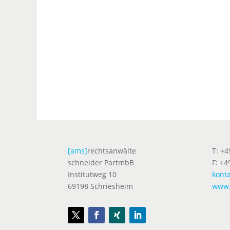
[ams]
rechtsanwälte
T: +
schneider PartmbB
F: +4
Institutweg 10
kont
69198 Schriesheim
www.