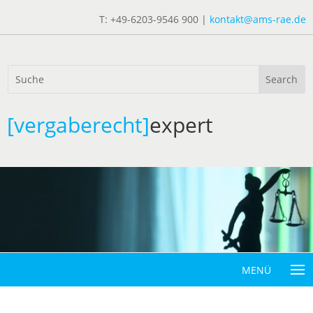
T: +49-6203-9546 900 |
kontakt@ams-rae.de
[vergaberecht]
expert