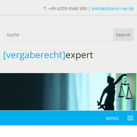
T: +49-6203-9546 900 |
kontakt@ams-rae.de
[vergaberecht]
expert