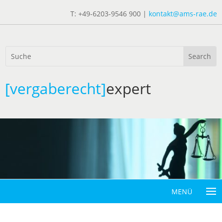
T: +49-6203-9546 900 |
kontakt@ams-rae.de
[vergaberecht]
expert