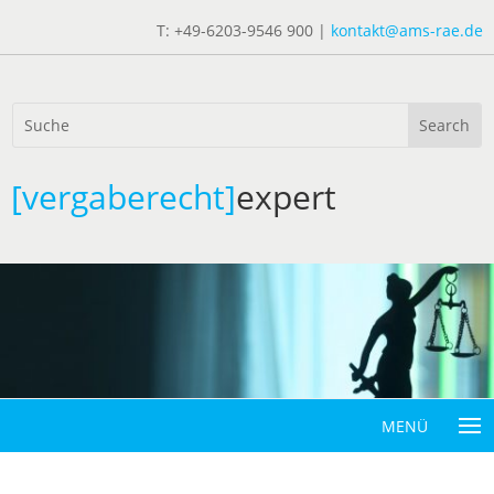
T: +49-6203-9546 900 |
kontakt@ams-rae.de
[vergaberecht]
expert