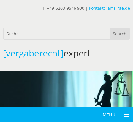
T: +49-6203-9546 900 |
kontakt@ams-rae.de
[vergaberecht]
expert