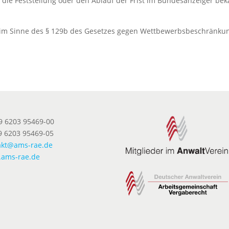
die Feststellung oder den Ablauf der Frist im Bundesanzeiger bek
ber im Sinne des § 129b des Gesetzes gegen Wettbewerbsbeschränku
49 6203 95469-00
9 6203 95469-05
akt@ams-rae.de
ams-rae.de