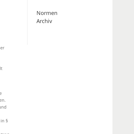
Normen
Archiv
der
lt
e
en.
 und
in §