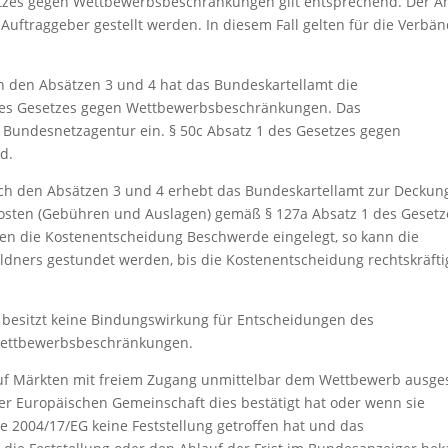
setzes gegen Wettbewerbsbeschränkungen gilt entsprechend. Der A
uftraggeber gestellt werden. In diesem Fall gelten für die Verbä
h den Absätzen 3 und 4 hat das Bundeskartellamt die
 des Gesetzes gegen Wettbewerbsbeschränkungen. Das
 Bundesnetzagentur ein. § 50c Absatz 1 des Gesetzes gegen
d.
ach den Absätzen 3 und 4 erhebt das Bundeskartellamt zur Deckun
osten (Gebühren und Auslagen) gemäß § 127a Absatz 1 des Gesetz
n die Kostenentscheidung Beschwerde eingelegt, so kann die
dners gestundet werden, bis die Kostenentscheidung rechtskräfti
 besitzt keine Bindungswirkung für Entscheidungen des
Wettbewerbsbeschränkungen.
n auf Märkten mit freiem Zugang unmittelbar dem Wettbewerb ausge
der Europäischen Gemeinschaft dies bestätigt hat oder wenn sie
nie 2004/17/EG keine Feststellung getroffen hat und das