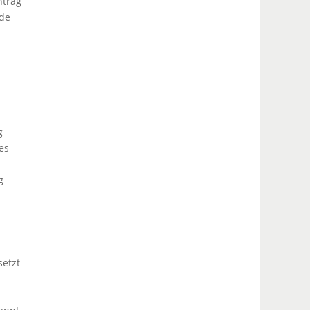
ntrag
nde
g
es
g
setzt