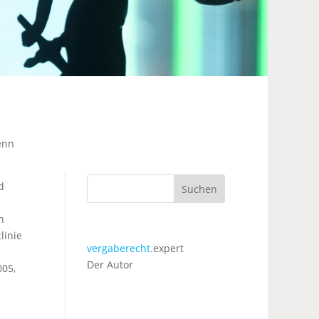
enn
d
Suchen
n
linie
vergaberecht.
expert
Der Autor
005,