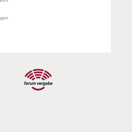
annt
ngen