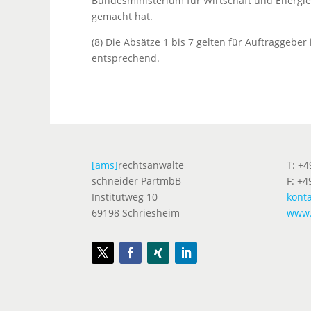
Bundesministerium für Wirtschaft und Energie 
gemacht hat.
(8) Die Absätze 1 bis 7 gelten für Auftragge
entsprechend.
[ams]
rechtsanwälte
T: +
schneider PartmbB
F: +4
Institutweg 10
kont
69198 Schriesheim
www.