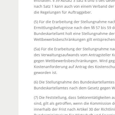
enthalten. § 39 Absatz 3 Satz 4 und 5 des Ge
nach Satz 1 kann auch von einem Verband der A
die Regelungen für Auftraggeber.
(5) Für die Erarbeitung der Stellungnahme nac
Ermittlungsbefugnisse nach den §§ 57 bis 59
Bundeskartellamt holt eine Stellungnahme der
Wettbewerbsbeschränkungen gilt entsprechen
(5a) Für die Erarbeitung der Stellungnahme n
des Verwaltungsaufwands vom Antragsteller K
gegen Wettbewerbsbeschränkungen. Wird gege
Kostenanforderung auf Antrag des Kostenschul
geworden ist.
(6) Die Stellungnahme des Bundeskartellamtes
Bundeskartellamtes nach dem Gesetz gegen 
(7) Die Feststellung, dass Sektorentätigkeite
sind, gilt als getroffen, wenn die Kommission 
innerhalb der Frist nach Artikel 30 der Richtli