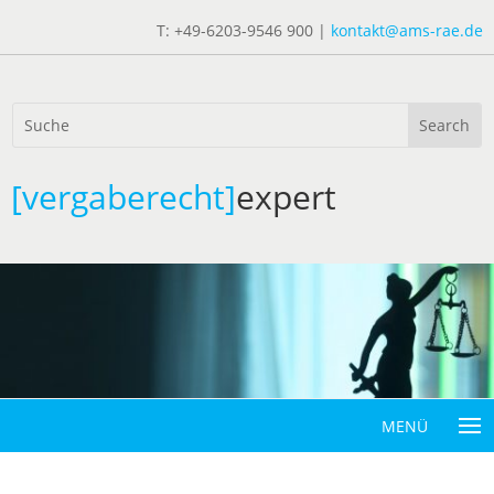
T: +49-6203-9546 900 |
kontakt@ams-rae.de
[vergaberecht]
expert