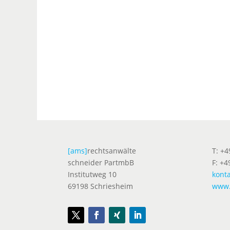
[ams]
rechtsanwälte
T: +
schneider PartmbB
F: +4
Institutweg 10
kont
69198 Schriesheim
www.