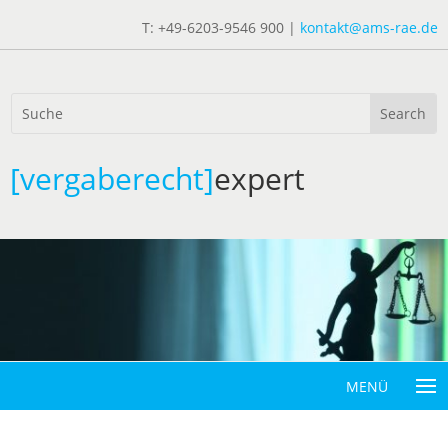
T: +49-6203-9546 900 |
kontakt@ams-rae.de
[vergaberecht]
expert