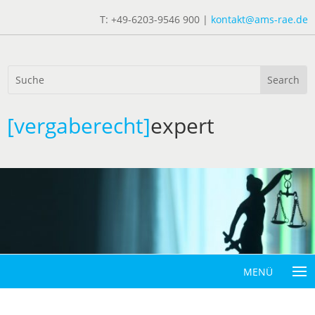
T: +49-6203-9546 900 |
kontakt@ams-rae.de
[vergaberecht]
expert