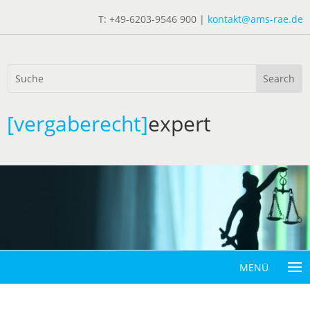
T: +49-6203-9546 900 |
kontakt@ams-rae.de
[vergaberecht]
expert