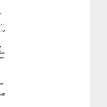
Im
der
che
g
das
 am
ie
üllt