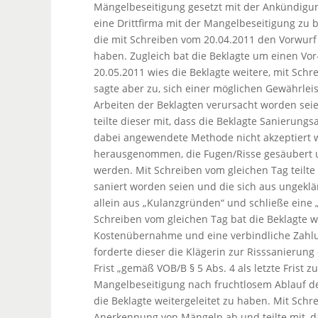
Mängelbeseitigung gesetzt mit der Ankündigun
eine Drittfirma mit der Mangelbeseitigung zu b
die mit Schreiben vom 20.04.2011 den Vorwurf 
haben. Zugleich bat die Beklagte um einen Vo
20.05.2011 wies die Beklagte weitere, mit Schr
sagte aber zu, sich einer möglichen Gewährleis
Arbeiten der Beklagten verursacht worden seie
teilte dieser mit, dass die Beklagte Sanieru
dabei angewendete Methode nicht akzeptiert 
herausgenommen, die Fugen/Risse gesäubert u
werden. Mit Schreiben vom gleichen Tag teilte 
saniert worden seien und die sich aus ungeklä
allein aus „Kulanzgründen“ und schließe eine
Schreiben vom gleichen Tag bat die Beklagte 
Kostenübernahme und eine verbindliche Zahlu
forderte dieser die Klägerin zur Risssanierun
Frist „gemäß VOB/B § 5 Abs. 4 als letzte Frist
Mangelbeseitigung nach fruchtlosem Ablauf der
die Beklagte weitergeleitet zu haben. Mit Schr
Anerkennung von Mängeln ab und teilte mit, d