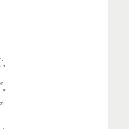
1.
ten
on
äche
en