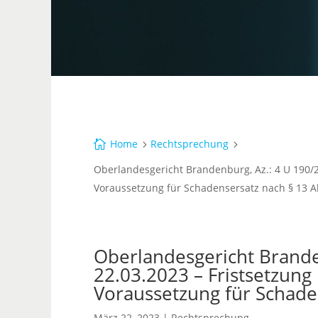
Home
Rechtsprechung

5
5
Oberlandesgericht Brandenburg, Az.: 4 U 190/2
Voraussetzung für Schadensersatz nach § 13 A
Oberlandesgericht Branden
22.03.2023 – Fristsetzun
Voraussetzung für Schade
März 22, 2023
|
Rechtsprechung