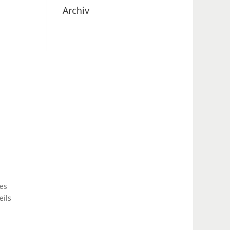
Archiv
des
eils