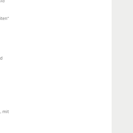
to)
iten“
nd
, mit