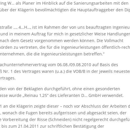
Ing W… als Planer im Hinblick auf die Sanierungsarbeiten mit den
über der Klägerin bevollmächtigten die Hauptauftraggeber den Dip
…straße …, 4…H…, ist im Rahmen der von uns beauftragten Ingenieu
 und in meinem Auftrag für mich in gesetzlicher Weise Handlunge
 nach dem Gesetz vorgenommen werden können. Die Vollmacht
örden zu vertreten, die für die Ingenieurleistungen öffentlich-rech
nternehmen, die die Ingenieursleistungen betreffen.“
Nachunternehmervertrag vom 06.08./09.08.2010 auf Basis des
Nr. 1 des Vertrages waren (u.a.) die VOB/B in der jeweils neuest
rtrages.
den von der Beklagten durchgeführt, ohne einen gesonderten
lmasse wurde „Reinau 1,25“ des Lieferanten D… GmbH verwendet.
 an die Klägerin zeigte dieser – noch vor Abschluss der Arbeiten 
, wonach die Fugen bereits aufgerissen und abgesackt seien, der
e Vorbereitung der Risse (Schneiden) nicht regelgerecht durchgefü
 bis zum 21.04.2011 zur schriftlichen Bestätigung der