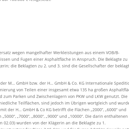
nersatz wegen mangelhafter Werkleistungen aus einem VOB/B-
issen und Fugen einer Asphaltfläche in Anspruch. Die Beklagte zu 
rin; die Beklagten zu 2. und 3. sind die Gesellschafter der beklag
on der M… GmbH bzw. der H… GmbH & Co. KG Internationale Spediti
nierung von Teilen einer insgesamt etwa 135 ha großen Asphaltfl
ird zum Parken und Zwischenlagern von PKW und LKW genutzt. Die
hiedliche Teilflächen, sind jedoch im Übrigen wortgleich und wurd
 mit der H… GmbH & Co KG betrifft die Flächen „2000“, „6000“ und
en „5000“, „7000“, „8000“, „9000“ und „10000“. Die darin enthaltenen
n 02.03) wurden von der Klägerin an die Beklagte zu 1.