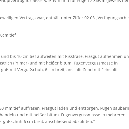
Hauptvertrag für Risse 3,15 €/m und für Fugen 2,84€/m (jeweils net
jeweiligen Vertrags war, enthält unter Ziffer 02.03 „Verfugungsarbe
10cm tief
it und bis 10 cm tief aufweiten mit Rissfräse, Fräsgut aufnehmen u
nstrich (Primer) und mit heißer bitum. Fugenvergussmasse in
guß mit Vergußschuh, 6 cm breit, anschließend mit Feinsplit
50 mm tief auffräsen, Fräsgut laden und entsorgen. Fugen säubern
orbehandeln und mit heißer bitum. Fugenvergussmasse in mehreren
ergußschuh 6 cm breit, anschließend absplitten.“