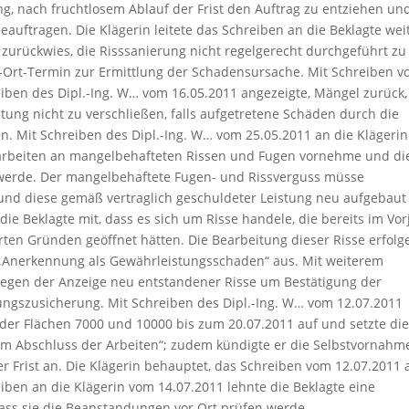
g, nach fruchtlosem Ablauf der Frist den Auftrag zu entziehen un
eauftragen. Die Klägerin leitete das Schreiben an die Beklagte weit
zurückwies, die Risssanierung nicht regelgerecht durchgeführt zu
r-Ort-Termin zur Ermittlung der Schadensursache. Mit Schreiben 
eiben des Dipl.-Ing. W… vom 16.05.2011 angezeigte, Mängel zurück,
tung nicht zu verschließen, falls aufgetretene Schäden durch die
n. Mit Schreiben des Dipl.-Ing. W… vom 25.05.2011 an die Klägerin
ngsarbeiten an mangelbehafteten Rissen und Fugen vornehme und di
werde. Der mangelbehaftete Fugen- und Rissverguss müsse
nd diese gemäß vertraglich geschuldeter Leistung neu aufgebaut
die Beklagte mit, dass es sich um Risse handele, die bereits im Vor
rten Gründen geöffnet hätten. Die Bearbeitung dieser Risse erfolg
 „Anerkennung als Gewährleistungsschaden“ aus. Mit weiterem
wegen der Anzeige neu entstandener Risse um Bestätigung der
ngszusicherung. Mit Schreiben des Dipl.-Ing. W… vom 12.07.2011
g der Flächen 7000 und 10000 bis zum 20.07.2011 auf und setzte die
 zum Abschluss der Arbeiten“; zudem kündigte er die Selbstvornahm
 Frist an. Die Klägerin behauptet, das Schreiben vom 12.07.2011 
eiben an die Klägerin vom 14.07.2011 lehnte die Beklagte eine
ass sie die Beanstandungen vor Ort prüfen werde.