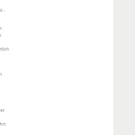
l.-
r-
n
tlich
en
der
hrt