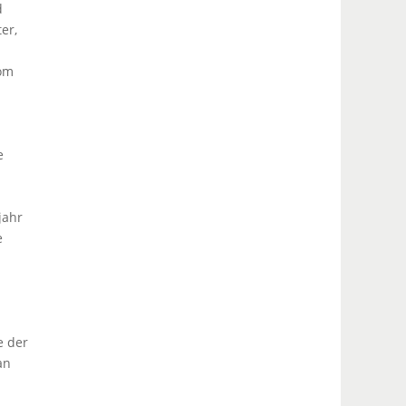
d
er,
vom
e
jahr
e
e der
an