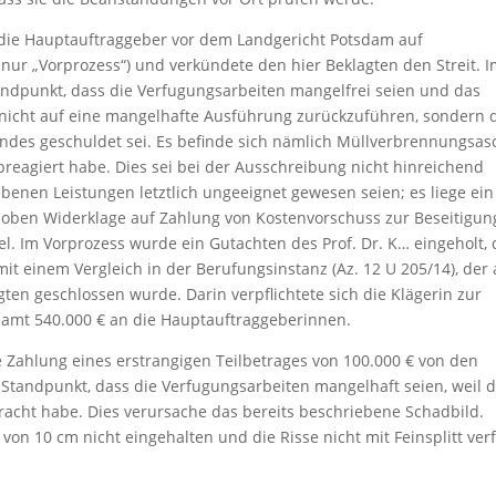
 die Hauptauftraggeber vor dem Landgericht Potsdam auf
nur „Vorprozess“) und verkündete den hier Beklagten den Streit. 
Standpunkt, dass die Verfugungsarbeiten mangelfrei seien und das
nicht auf eine mangelhafte Ausführung zurückzuführen, sondern 
ndes geschuldet sei. Es befinde sich nämlich Müllverbrennungsas
breagiert habe. Dies sei bei der Ausschreibung nicht hinreichend
benen Leistungen letztlich ungeeignet gewesen seien; es liege ein
hoben Widerklage auf Zahlung von Kostenvorschuss zur Beseitigun
el. Im Vorprozess wurde ein Gutachten des Prof. Dr. K… eingeholt, 
it einem Vergleich in der Berufungsinstanz (Az. 12 U 205/14), der
gten geschlossen wurde. Darin verpflichtete sich die Klägerin zur
samt 540.000 € an die Hauptauftraggeberinnen.
e Zahlung eines erstrangigen Teilbetrages von 100.000 € von den
 Standpunkt, dass die Verfugungsarbeiten mangelhaft seien, weil d
bracht habe. Dies verursache das bereits beschriebene Schadbild.
 von 10 cm nicht eingehalten und die Risse nicht mit Feinsplitt verf