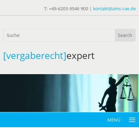
T: +49-6203-9546 900 |
kontakt@ams-rae.de
[vergaberecht]
expert