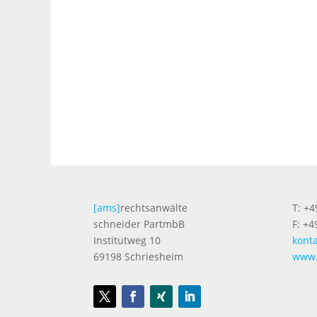
[ams]
rechtsanwälte
T: +
schneider PartmbB
F: +4
Institutweg 10
kont
69198 Schriesheim
www.