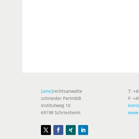
[ams]
rechtsanwälte
T: +
schneider PartmbB
F: +4
Institutweg 10
kont
69198 Schriesheim
www.