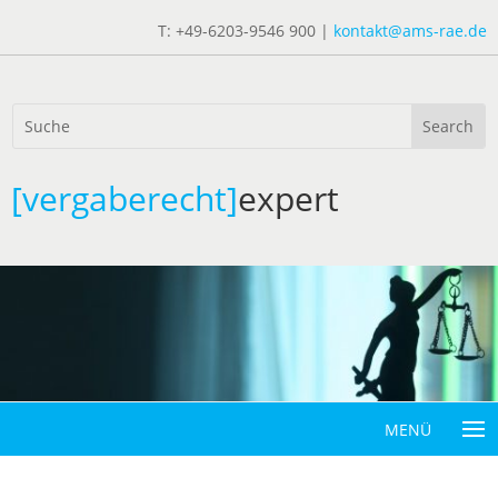
T: +49-6203-9546 900 |
kontakt@ams-rae.de
[vergaberecht]
expert