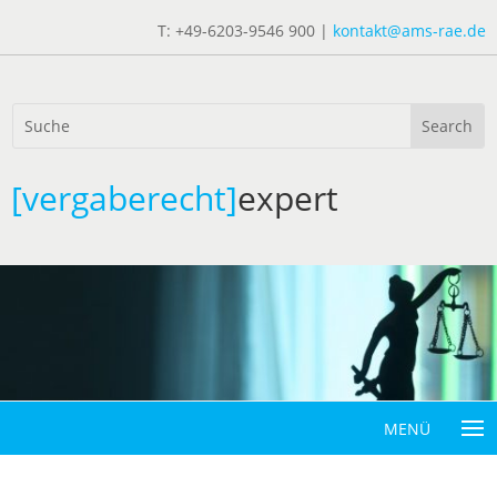
T: +49-6203-9546 900 |
kontakt@ams-rae.de
[vergaberecht]
expert