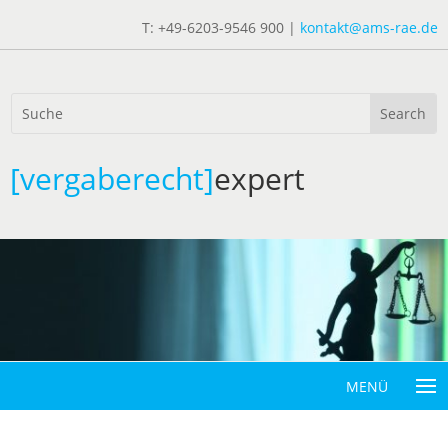
T: +49-6203-9546 900 |
kontakt@ams-rae.de
[vergaberecht]
expert