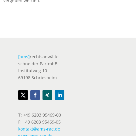
vergeben werden.
[ams]
rechtsanwälte
schneider PartmbB
Institutweg 10
69198 Schriesheim
T: +49 6203 95469-00
F: +49 6203 95469-05
kontakt@ams-rae.de
www.ams-rae.de