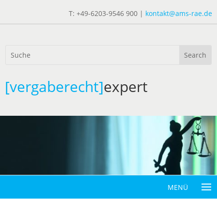
T: +49-6203-9546 900 |
kontakt@ams-rae.de
[vergaberecht]
expert