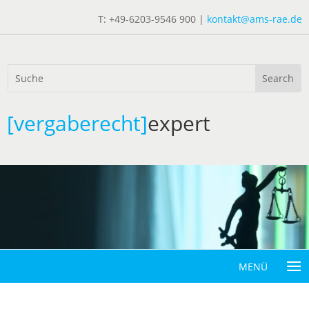
T: +49-6203-9546 900 |
kontakt@ams-rae.de
[vergaberecht]
expert