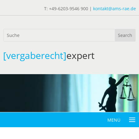
T: +49-6203-9546 900 |
kontakt@ams-rae.de
[vergaberecht]
expert