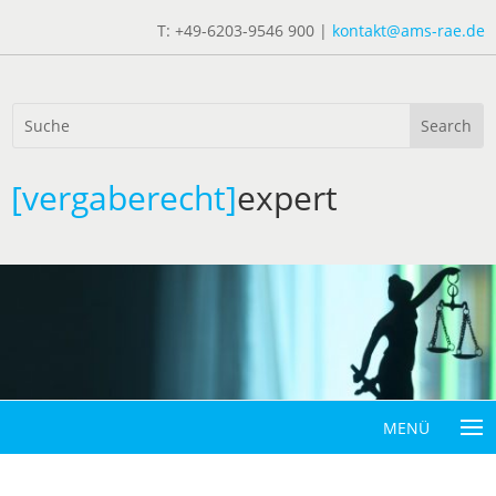
T: +49-6203-9546 900 |
kontakt@ams-rae.de
[vergaberecht]
expert