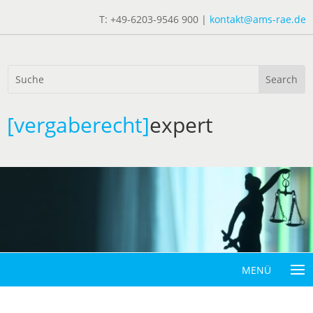
T: +49-6203-9546 900 |
kontakt@ams-rae.de
[vergaberecht]
expert