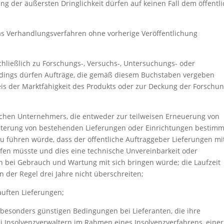
g der äußersten Dringlichkeit dürfen auf keinen Fall dem öffentl
 das Verhandlungsverfahren ohne vorherige Veröffentlichung
chließlich zu Forschungs-, Versuchs-, Untersuchungs- oder
rdings dürfen Aufträge, die gemäß diesem Buchstaben vergeben
is der Marktfähigkeit des Produkts oder zur Deckung der Forschun
lichen Unternehmers, die entweder zur teilweisen Erneuerung von
eiterung von bestehenden Lieferungen oder Einrichtungen bestimm
 führen würde, dass der öffentliche Auftraggeber Lieferungen mi
en müsste und dies eine technische Unvereinbarkeit oder
n bei Gebrauch und Wartung mit sich bringen würde; die Laufzeit
n der Regel drei Jahre nicht überschreiten;
auften Lieferungen;
 besonders günstigen Bedingungen bei Lieferanten, die ihre
bei Insolvenzverwaltern im Rahmen eines Insolvenzverfahrens, einer