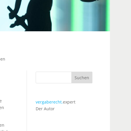
nen
Suchen
e
vergaberecht.
expert
en
Der Autor
den