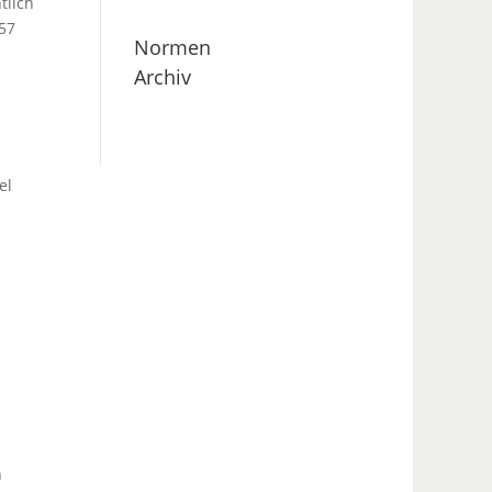
tlich
 57
Normen
Archiv
el
n
n