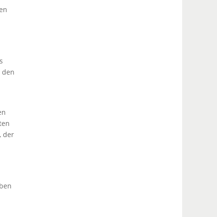
gen
n
s
n den
en
ten
, der
aben