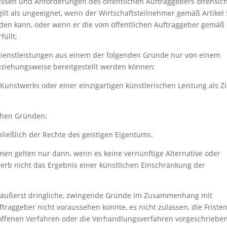
ssen und Anforderungen des öffentlichen Auftraggebers offensich
ilt als ungeeignet, wenn der Wirtschaftsteilnehmer gemäß Artikel
den kann, oder wenn er die vom öffentlichen Auftraggeber gemäß
füllt;
Dienstleistungen aus einem der folgenden Gründe nur von einem
ziehungsweise bereitgestellt werden können:
 Kunstwerks oder einer einzigartigen künstlerischen Leistung als Zi
chen Gründen;
hließlich der Rechte des geistigen Eigentums.
hmen gelten nur dann, wenn es keine vernünftige Alternative oder
rb nicht das Ergebnis einer künstlichen Einschränkung der
enn äußerst dringliche, zwingende Gründe im Zusammenhang mit
ftraggeber nicht voraussehen konnte, es nicht zulassen, die Friste
htoffenen Verfahren oder die Verhandlungsverfahren vorgeschriebe