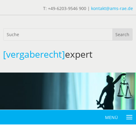
T: +49-6203-9546 900 |
kontakt@ams-rae.de
[vergaberecht]
expert