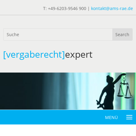
T: +49-6203-9546 900 |
kontakt@ams-rae.de
[vergaberecht]
expert