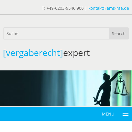
T: +49-6203-9546 900 |
kontakt@ams-rae.de
[vergaberecht]
expert