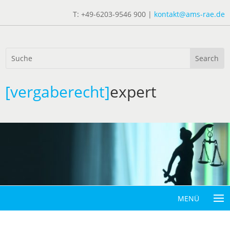
T: +49-6203-9546 900 |
kontakt@ams-rae.de
[vergaberecht]
expert