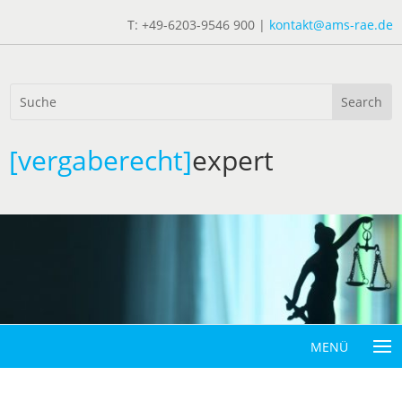
T: +49-6203-9546 900 |
kontakt@ams-rae.de
[vergaberecht]
expert