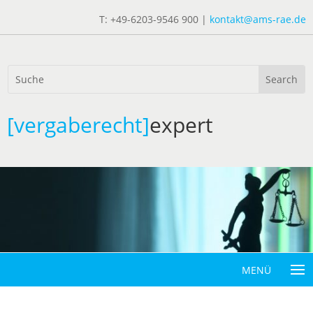
T: +49-6203-9546 900 |
kontakt@ams-rae.de
[vergaberecht]
expert