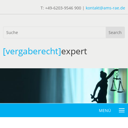
T: +49-6203-9546 900 |
kontakt@ams-rae.de
[vergaberecht]
expert