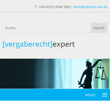
T: +49-6203-9546 900 |
kontakt@ams-rae.de
[vergaberecht]
expert