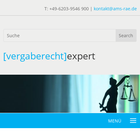
T: +49-6203-9546 900 |
kontakt@ams-rae.de
[vergaberecht]
expert