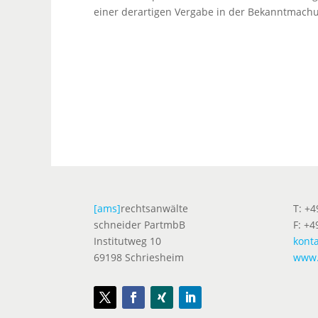
einer derartigen Vergabe in der Bekanntmach
[ams]
rechtsanwälte
T: +
schneider PartmbB
F: +4
Institutweg 10
kont
69198 Schriesheim
www.