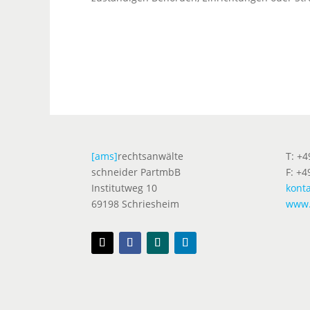
[ams]
rechtsanwälte
T: +
schneider PartmbB
F: +4
Institutweg 10
kont
69198 Schriesheim
www.