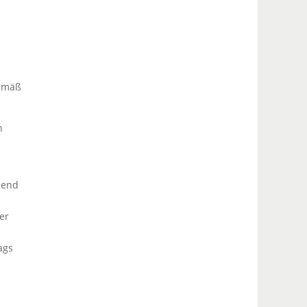
gemäß
n
hend
er
ags