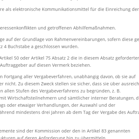
e als elektronische Kommunikationsmittel für die Einreichung der
nteressenkonflikten und getroffenen Abhilfemaßnahmen.
fträge auf der Grundlage von Rahmenvereinbarungen, sofern diese 
atz 4 Buchstabe a geschlossen wurden.
ikel 50 oder Artikel 75 Absatz 2 die in diesem Absatz geforderte
e Auftraggeber auf diesen Vermerk beziehen.
n Fortgang aller Vergabeverfahren, unabhängig davon, ob sie auf
nicht. Zu diesem Zweck stellen sie sicher, dass sie über ausreic
 allen Stufen des Vergabeverfahrens zu begründen, z. B.
t Wirtschaftsteilnehmern und sämtlicher interner Beratungen, d
logs oder etwaiger Verhandlungen, der Auswahl und der
während mindestens drei Jahren ab dem Tag der Vergabe des Auftr
lemente sind der Kommission oder den in Artikel 83 genannten
ukturen auf deren Anforderung hin zu übermitteln.