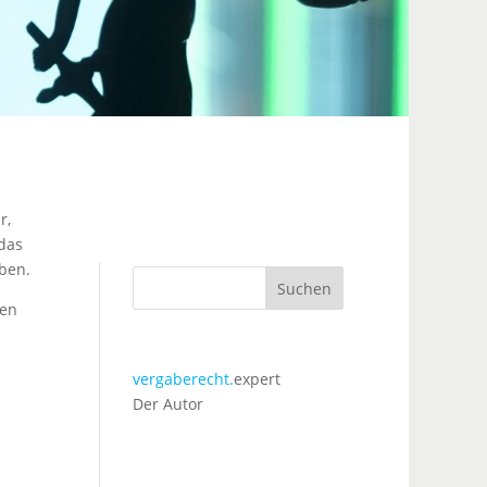
r,
das
ben.
Suchen
gen
vergaberecht.
expert
Der Autor