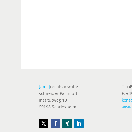
[ams]
rechtsanwälte
T: +
schneider PartmbB
F: +4
Institutweg 10
kont
69198 Schriesheim
www.