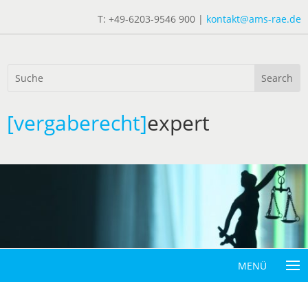
T: +49-6203-9546 900 |
kontakt@ams-rae.de
[vergaberecht]
expert