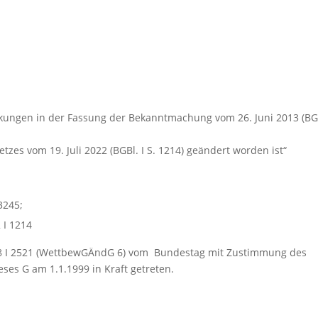
kungen in der Fassung der Bekanntmachung vom 26. Juni 2013 (BGB
etzes vom 19. Juli 2022 (BGBl. I S. 1214) geändert worden ist“
3245;
 I 1214
1998 I 2521 (WettbewGÄndG 6) vom Bundestag mit Zustimmung des
eses G am 1.1.1999 in Kraft getreten.