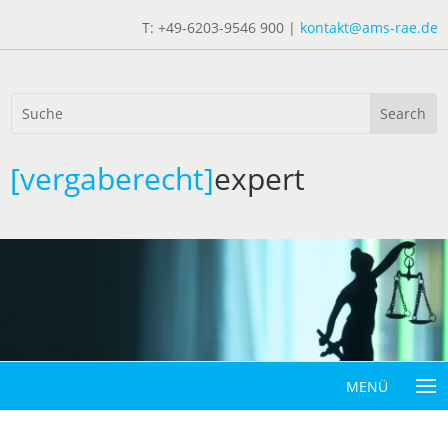
T: +49-6203-9546 900 |
kontakt@ams-rae.de
[vergaberecht]
expert