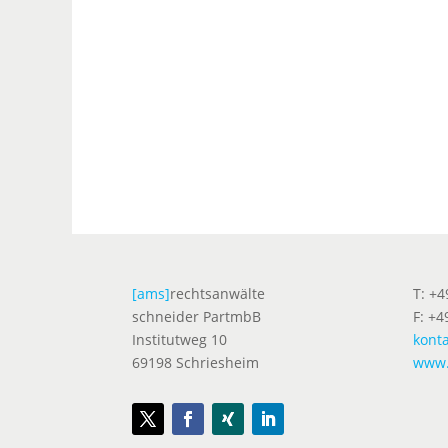
[ams]
rechtsanwälte
T: +
schneider PartmbB
F: +4
Institutweg 10
kont
69198 Schriesheim
www.