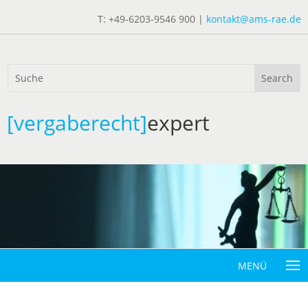
T: +49-6203-9546 900 |
kontakt@ams-rae.de
[vergaberecht]
expert