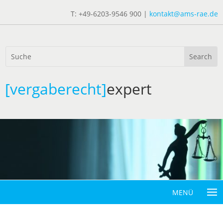
T: +49-6203-9546 900 |
kontakt@ams-rae.de
[vergaberecht]
expert