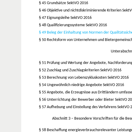
§ 45 Grundsätze
SektVO 2016
§ 46 Objektive und nichtdiskriminierende Kriterien
SektV
§ 47 Eignungsleihe
SektVO 2016
§ 48 Qualifizierungssysteme
SektVO 2016
§ 49 Beleg der Einhaltung von Normen der Qualitätss
§ 50 Rechtsform von Unternehmen und Bietergemeinsc
Unterabschni
§ 51 Prüfung und Wertung der Angebote, Nachforderun
§ 52 Zuschlag und Zuschlagskriterien
SektVO 2016
§ 53 Berechnung von Lebenszykluskosten
SektVO 2016
§ 54 Ungewöhnlich niedrige Angebote
SektVO 2016
§ 55 Angebote, die Erzeugnisse aus Drittländern umfas
§ 56 Unterrichtung der Bewerber oder Bieter
SektVO 2
§ 57 Aufhebung und Einstellung des Verfahrens
SektVO 
Abschnitt 3 – B
esondere Vorschriften für die Be
§ 58 Beschaffung energieverbrauchsrelevanter Leistun