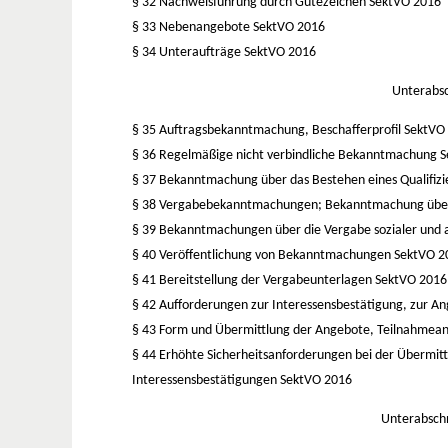
§ 32 Nachweisführung durch Gütezeichen
SektVO 2016
§ 33 Nebenangebote
SektVO 2016
§ 34 Unteraufträge
SektVO 2016
Unterabsc
§ 35 Auftragsbekanntmachung, Beschafferprofil
SektVO
§ 36 Regelmäßige nicht verbindliche Bekanntmachung
S
§ 37 Bekanntmachung über das Bestehen eines Qualifiz
§ 38 Vergabebekanntmachungen; Bekanntmachung übe
§ 39 Bekanntmachungen über die Vergabe sozialer und 
§ 40 Veröffentlichung von Bekanntmachungen
SektVO 2
§ 41 Bereitstellung der Vergabeunterlagen
SektVO 2016
§ 42 Aufforderungen zur Interessensbestätigung, zur A
§ 43 Form und Übermittlung der Angebote, Teilnahmea
§ 44 Erhöhte Sicherheitsanforderungen bei der Übermi
Interessensbestätigungen
SektVO 2016
Unterabschn