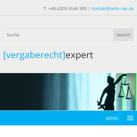
T: +49-6203-9546 900 |
kontakt@ams-rae.de
[vergaberecht]
expert