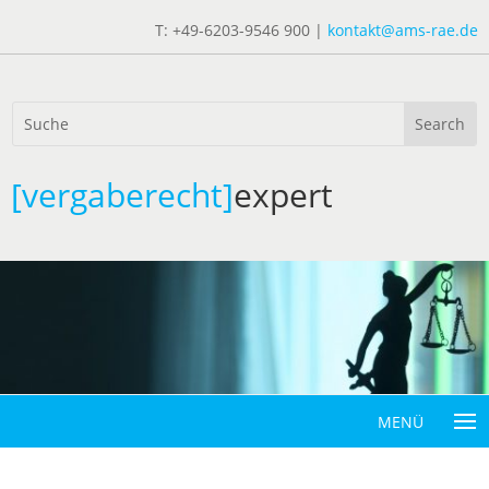
T: +49-6203-9546 900 |
kontakt@ams-rae.de
[vergaberecht]
expert