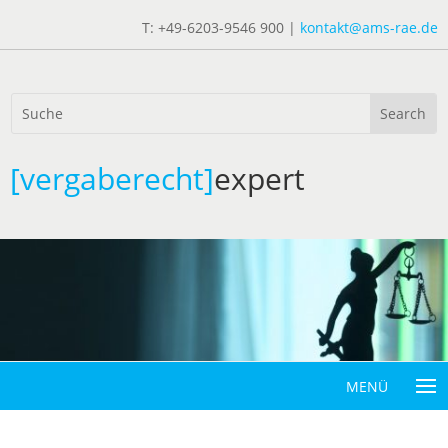
T: +49-6203-9546 900 |
kontakt@ams-rae.de
[vergaberecht]
expert