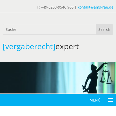
T: +49-6203-9546 900 |
kontakt@ams-rae.de
[vergaberecht]
expert